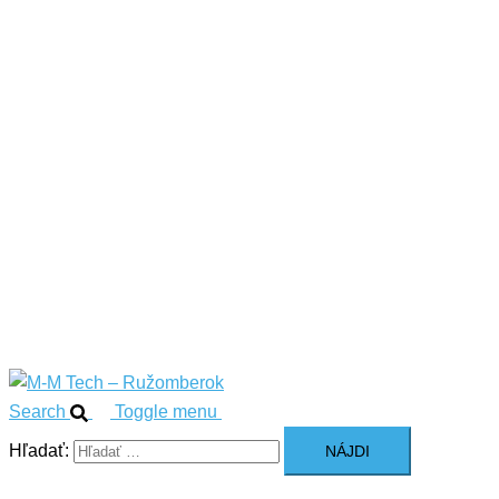
menu
Domov
O nás
Služby
Sortiment
Search
Toggle menu
Hľadať: