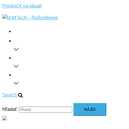
Preskočiť na obsah
Domov
O nás
Služby
Sortiment
Search
Hľadať:
Close